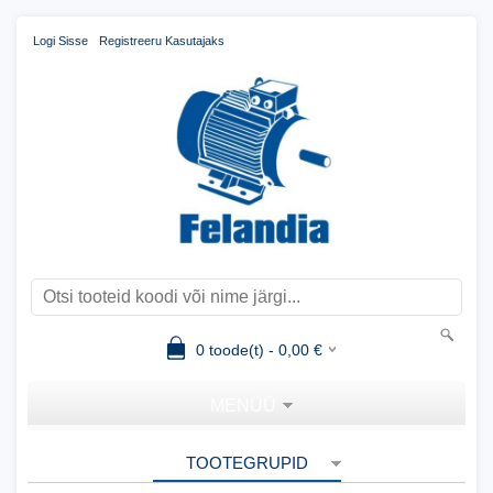
Logi Sisse
Registreeru Kasutajaks
0
toode(t) -
0,00
€
MENÜÜ
TOOTEGRUPID