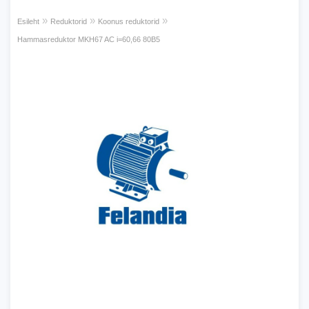
»
»
»
Esileht
Reduktorid
Koonus reduktorid
Hammasreduktor MKH67 AC i=60,66 80B5