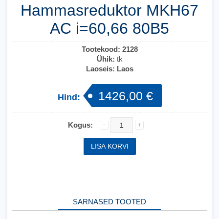
Hammasreduktor MKH67
AC i=60,66 80B5
Tootekood:
2128
Ühik:
tk
Laoseis:
Laos
1426,00 €
Hind:
Kogus:
SARNASED TOOTED