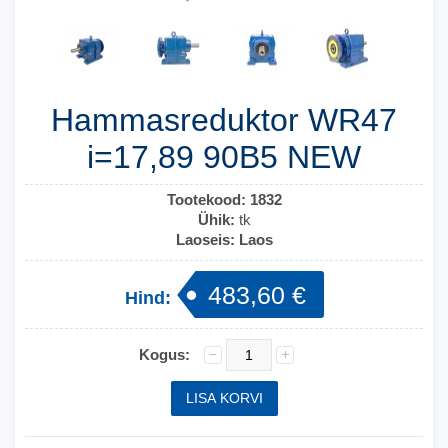
Hammasreduktor WR47
i=17,89 90B5 NEW
Tootekood:
1832
Ühik:
tk
Laoseis:
Laos
483,60 €
Hind:
Kogus: