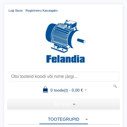
Logi Sisse
Registreeru Kasutajaks
0
toode(t) -
0,00
€
MENÜÜ
TOOTEGRUPID