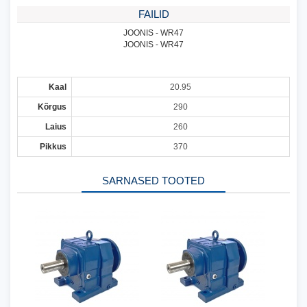
FAILID
JOONIS - WR47
JOONIS - WR47
Kaal
20.95
Kõrgus
290
Laius
260
Pikkus
370
SARNASED TOOTED