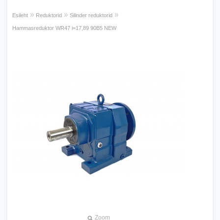
»
»
»
Esileht
Reduktorid
Silinder reduktorid
Hammasreduktor WR47 i=17,89 90B5 NEW
Zoom