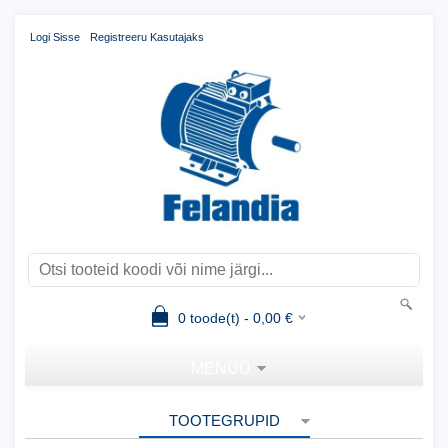
Logi Sisse
Registreeru Kasutajaks
0
toode(t) -
0,00
€
MENÜÜ
TOOTEGRUPID