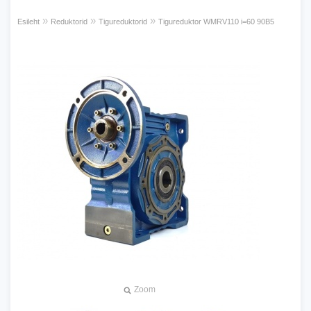
»
»
»
Esileht
Reduktorid
Tigureduktorid
Tigureduktor WMRV110 i=60 90B5
Zoom