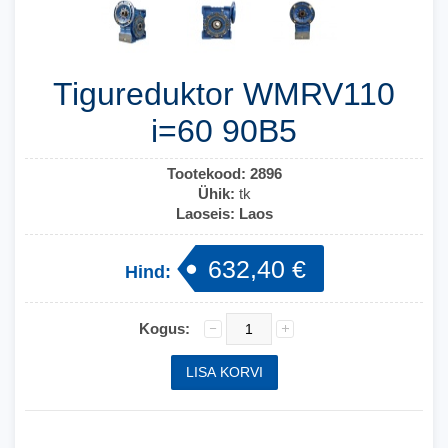
Tigureduktor WMRV110
i=60 90B5
Tootekood:
2896
Ühik:
tk
Laoseis:
Laos
632,40 €
Hind:
Kogus: