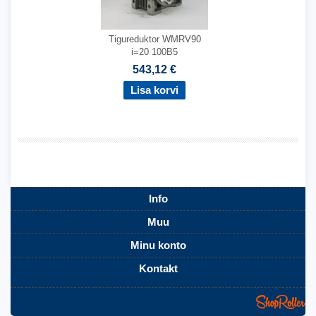
Tigureduktor WMRV90
i=20 100B5
543,12 €
,
Info
Muu
Minu konto
Kontakt