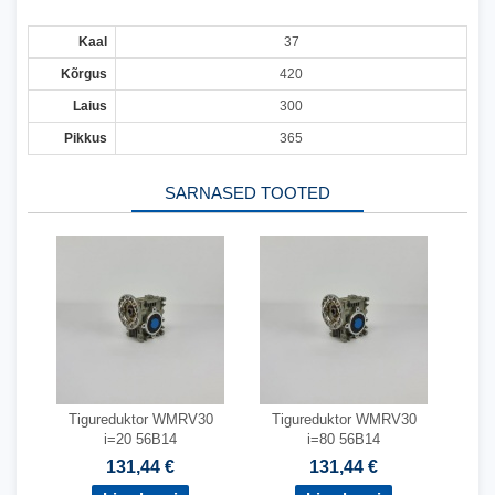
Kaal
37
Kõrgus
420
Laius
300
Pikkus
365
SARNASED TOOTED
Tigureduktor WMRV30
Tigureduktor WMRV30
i=20 56B14
i=80 56B14
131,44 €
131,44 €