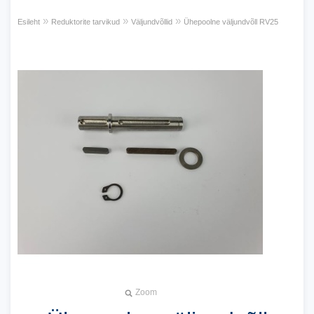
»
»
»
Esileht
Reduktorite tarvikud
Väljundvõllid
Ühepoolne väljundvõll RV25
Zoom