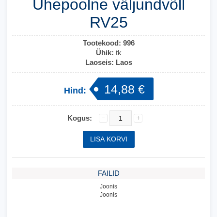
Ühepoolne väljundvõll
RV25
Tootekood:
996
Ühik:
tk
Laoseis:
Laos
14,88 €
Hind:
Kogus:
FAILID
Joonis
Joonis