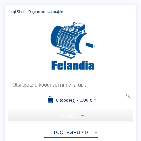
Logi Sisse
Registreeru Kasutajaks
0
toode(t) -
0,00
€
MENÜÜ
TOOTEGRUPID