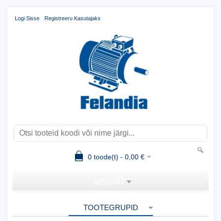
Logi Sisse
Registreeru Kasutajaks
0
toode(t) -
0,00
€
MENÜÜ
TOOTEGRUPID