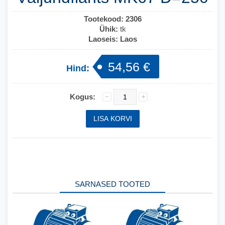
Tootekood:
2306
Ühik:
tk
Laoseis:
Laos
54,56 €
Hind:
Kogus:
SARNASED TOOTED