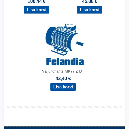
100,44 €
45,88 €
Väljundflants MK77 Z D=
43,40 €
,