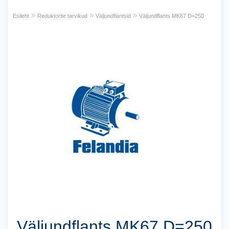
»
»
»
Esileht
Reduktorite tarvikud
Väljundflantsid
Väljundflants MK67 D=250
Väljundflants MK67 D=250