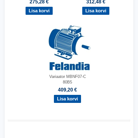
275,28 €
312,48 €
Variaator MBNF07-C
80B5
409,20 €
,