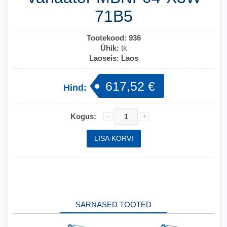
71B5
Tootekood:
936
Ühik:
tk
Laoseis:
Laos
617,52 €
Hind:
Kogus:
SARNASED TOOTED