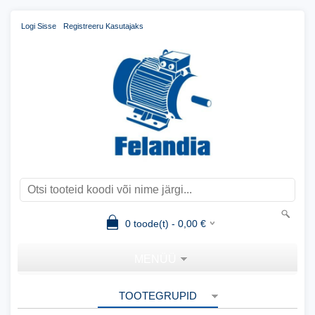
Logi Sisse
Registreeru Kasutajaks
0
toode(t) -
0,00
€
MENÜÜ
TOOTEGRUPID